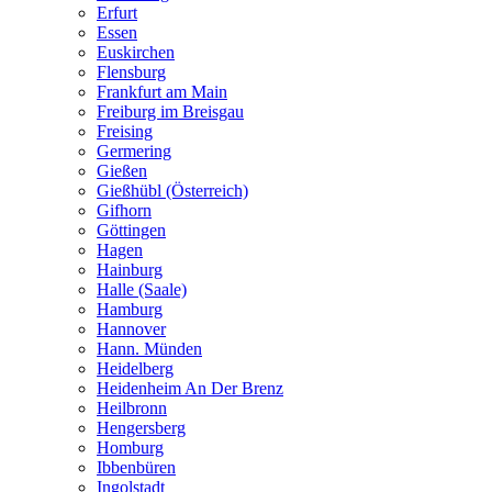
Erfurt
Essen
Euskirchen
Flensburg
Frankfurt am Main
Freiburg im Breisgau
Freising
Germering
Gießen
Gießhübl (Österreich)
Gifhorn
Göttingen
Hagen
Hainburg
Halle (Saale)
Hamburg
Hannover
Hann. Münden
Heidelberg
Heidenheim An Der Brenz
Heilbronn
Hengersberg
Homburg
Ibbenbüren
Ingolstadt