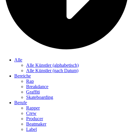
Alle
Alle Künstler (alphabetisch)
Alle Künstler (nach Datum)
Bereiche
Rap
Breakdance
Graffiti
Skateboarding
Berufe
Rapper
Crew
Producer
Beatmaker
Label