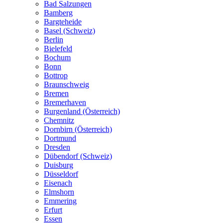
Bad Salzungen
Bamberg
Bargteheide
Basel (Schweiz)
Berlin
Bielefeld
Bochum
Bonn
Bottrop
Braunschweig
Bremen
Bremerhaven
Burgenland (Österreich)
Chemnitz
Dornbirn (Österreich)
Dortmund
Dresden
Dübendorf (Schweiz)
Duisburg
Düsseldorf
Eisenach
Elmshorn
Emmering
Erfurt
Essen