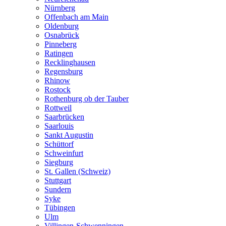
Nürnberg
Offenbach am Main
Oldenburg
Osnabrück
Pinneberg
Ratingen
Recklinghausen
Regensburg
Rhinow
Rostock
Rothenburg ob der Tauber
Rottweil
Saarbrücken
Saarlouis
Sankt Augustin
Schüttorf
Schweinfurt
Siegburg
St. Gallen (Schweiz)
Stuttgart
Sundern
Syke
Tübingen
Ulm
Villingen-Schwenningen