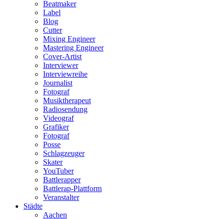
Beatmaker
Label
Blog
Cutter
Mixing Engineer
Mastering Engineer
Cover-Artist
Interviewer
Interviewreihe
Journalist
Fotograf
Musiktherapeut
Radiosendung
Videograf
Grafiker
Fotograf
Posse
Schlagzeuger
Skater
YouTuber
Battlerapper
Battlerap-Plattform
Veranstalter
Städte
Aachen