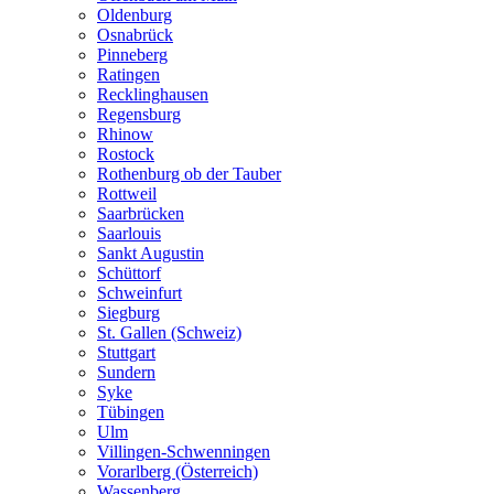
Oldenburg
Osnabrück
Pinneberg
Ratingen
Recklinghausen
Regensburg
Rhinow
Rostock
Rothenburg ob der Tauber
Rottweil
Saarbrücken
Saarlouis
Sankt Augustin
Schüttorf
Schweinfurt
Siegburg
St. Gallen (Schweiz)
Stuttgart
Sundern
Syke
Tübingen
Ulm
Villingen-Schwenningen
Vorarlberg (Österreich)
Wassenberg