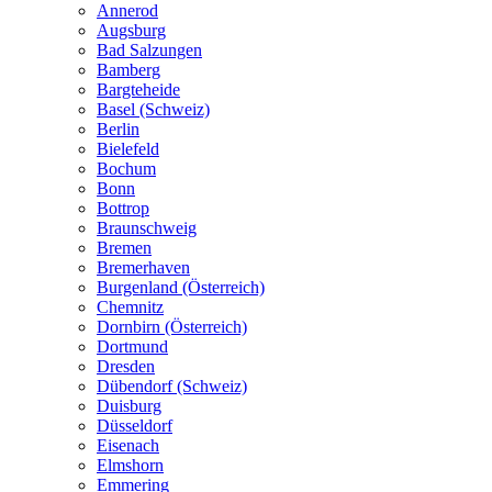
Annerod
Augsburg
Bad Salzungen
Bamberg
Bargteheide
Basel (Schweiz)
Berlin
Bielefeld
Bochum
Bonn
Bottrop
Braunschweig
Bremen
Bremerhaven
Burgenland (Österreich)
Chemnitz
Dornbirn (Österreich)
Dortmund
Dresden
Dübendorf (Schweiz)
Duisburg
Düsseldorf
Eisenach
Elmshorn
Emmering