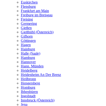
Euskirchen
Flensburg
Frankfurt am Main
Freiburg im Breisgau
Freising
Germering
Gießen
Gießhübl (Österreich)
Gifhorn
Göttingen
Hagen
Hainburg
Halle (Saale)
Hamburg
Hannover
Hann. Münden
Heidelberg
Heidenheim An Der Brenz
Heilbronn
Hengersberg
Homburg
Ibbenbüren
Ingolstadt
Innsbruck (Österreich)
Jena