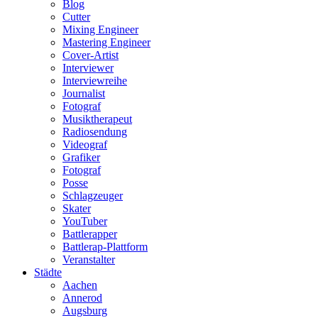
Blog
Cutter
Mixing Engineer
Mastering Engineer
Cover-Artist
Interviewer
Interviewreihe
Journalist
Fotograf
Musiktherapeut
Radiosendung
Videograf
Grafiker
Fotograf
Posse
Schlagzeuger
Skater
YouTuber
Battlerapper
Battlerap-Plattform
Veranstalter
Städte
Aachen
Annerod
Augsburg