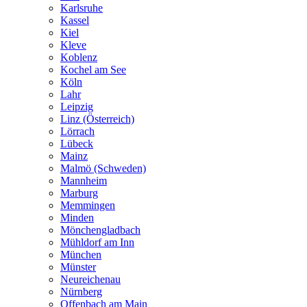
Karlsruhe
Kassel
Kiel
Kleve
Koblenz
Kochel am See
Köln
Lahr
Leipzig
Linz (Österreich)
Lörrach
Lübeck
Mainz
Malmö (Schweden)
Mannheim
Marburg
Memmingen
Minden
Mönchengladbach
Mühldorf am Inn
München
Münster
Neureichenau
Nürnberg
Offenbach am Main