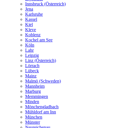
Innsbruck (Österreich)
Jena
Karlsruhe
Kassel
Kiel
Kleve
Koblenz
Kochel am See
Köln
Lahr
Leipzig
Linz (Österreich)
Lörrach
Lübeck
Mainz
Malmö (Schweden)
Mannheim
Marburg
Memmingen
Minden
Mönchengladbach
Mühldorf am Inn
München
Münster
Neureichenau