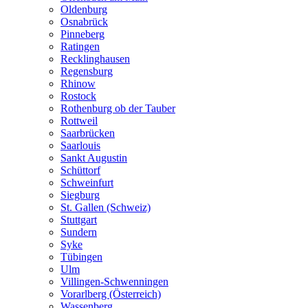
Oldenburg
Osnabrück
Pinneberg
Ratingen
Recklinghausen
Regensburg
Rhinow
Rostock
Rothenburg ob der Tauber
Rottweil
Saarbrücken
Saarlouis
Sankt Augustin
Schüttorf
Schweinfurt
Siegburg
St. Gallen (Schweiz)
Stuttgart
Sundern
Syke
Tübingen
Ulm
Villingen-Schwenningen
Vorarlberg (Österreich)
Wassenberg