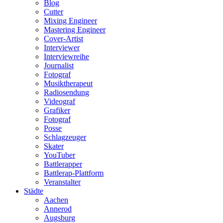
Blog
Cutter
Mixing Engineer
Mastering Engineer
Cover-Artist
Interviewer
Interviewreihe
Journalist
Fotograf
Musiktherapeut
Radiosendung
Videograf
Grafiker
Fotograf
Posse
Schlagzeuger
Skater
YouTuber
Battlerapper
Battlerap-Plattform
Veranstalter
Städte
Aachen
Annerod
Augsburg