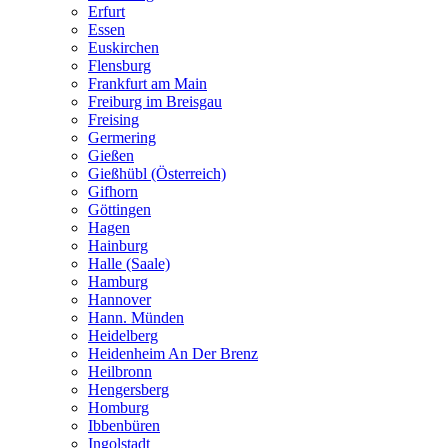
Erfurt
Essen
Euskirchen
Flensburg
Frankfurt am Main
Freiburg im Breisgau
Freising
Germering
Gießen
Gießhübl (Österreich)
Gifhorn
Göttingen
Hagen
Hainburg
Halle (Saale)
Hamburg
Hannover
Hann. Münden
Heidelberg
Heidenheim An Der Brenz
Heilbronn
Hengersberg
Homburg
Ibbenbüren
Ingolstadt