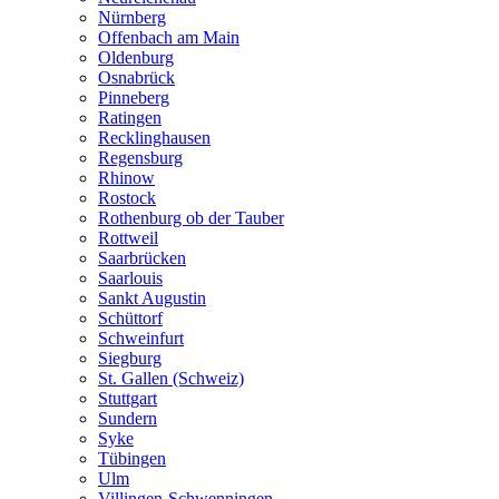
Nürnberg
Offenbach am Main
Oldenburg
Osnabrück
Pinneberg
Ratingen
Recklinghausen
Regensburg
Rhinow
Rostock
Rothenburg ob der Tauber
Rottweil
Saarbrücken
Saarlouis
Sankt Augustin
Schüttorf
Schweinfurt
Siegburg
St. Gallen (Schweiz)
Stuttgart
Sundern
Syke
Tübingen
Ulm
Villingen-Schwenningen