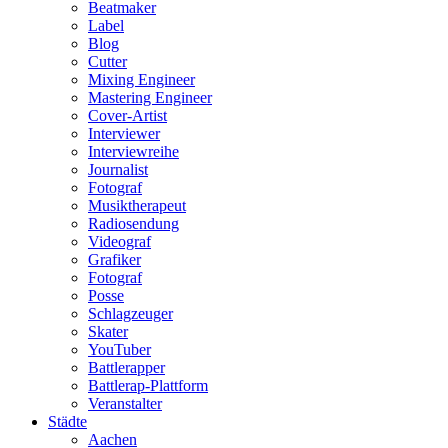
Beatmaker
Label
Blog
Cutter
Mixing Engineer
Mastering Engineer
Cover-Artist
Interviewer
Interviewreihe
Journalist
Fotograf
Musiktherapeut
Radiosendung
Videograf
Grafiker
Fotograf
Posse
Schlagzeuger
Skater
YouTuber
Battlerapper
Battlerap-Plattform
Veranstalter
Städte
Aachen