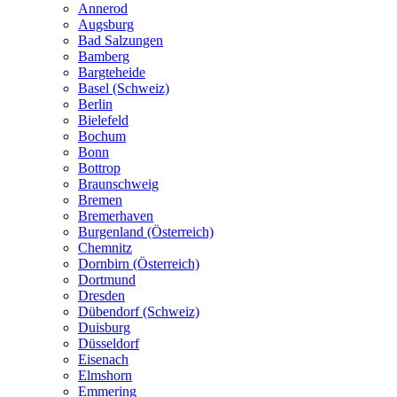
Annerod
Augsburg
Bad Salzungen
Bamberg
Bargteheide
Basel (Schweiz)
Berlin
Bielefeld
Bochum
Bonn
Bottrop
Braunschweig
Bremen
Bremerhaven
Burgenland (Österreich)
Chemnitz
Dornbirn (Österreich)
Dortmund
Dresden
Dübendorf (Schweiz)
Duisburg
Düsseldorf
Eisenach
Elmshorn
Emmering