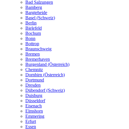
Bad Salzungen
Bamberg
Bargteheide
Basel (Schweiz)
Berlin
Bielefeld
Bochum
Bonn
Bottrop
Braunschweig
Bremen
Bremerhaven
Burgenland (Österreich)
Chemnitz
Dornbirn (Österreich)
Dortmund
Dresden
Dübendorf (Schweiz)
Duisburg
Düsseldorf
Eisenach
Elmshorn
Emmering
Erfurt
Essen