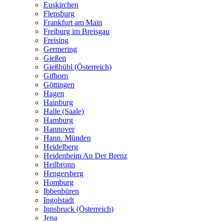
Euskirchen
Flensburg
Frankfurt am Main
Freiburg im Breisgau
Freising
Germering
Gießen
Gießhübl (Österreich)
Gifhorn
Göttingen
Hagen
Hainburg
Halle (Saale)
Hamburg
Hannover
Hann. Münden
Heidelberg
Heidenheim An Der Brenz
Heilbronn
Hengersberg
Homburg
Ibbenbüren
Ingolstadt
Innsbruck (Österreich)
Jena