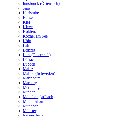
Innsbruck (Österreich)
Jena
Karlsruhe
Kassel
Kiel
Kleve
Koblenz
Kochel am See
Köln
Lahr
Leipzig
Linz (Österreich)
Lörrach
Lübeck
Mainz
Malmö (Schweden)
Mannheim
Marburg
Memmingen
Minden
Mönchengladbach
Mühldorf am Inn
München
Münster
Neureichenau