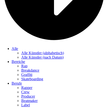
Alle
Alle Künstler (alphabetisch)
Alle Künstler (nach Datum)
Bereiche
Rap
Breakdance
Graffiti
Skateboarding
Berufe
Rapper
Crew
Producer
Beatmaker
Label