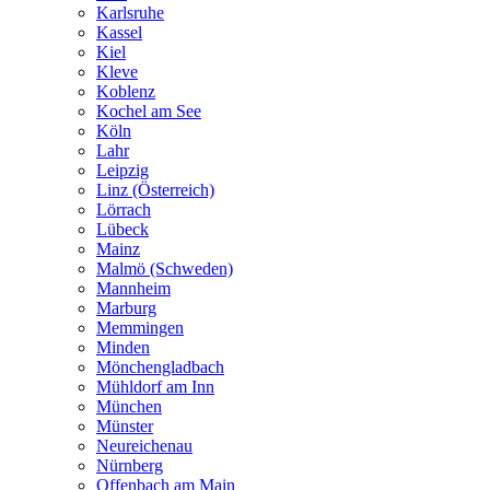
Karlsruhe
Kassel
Kiel
Kleve
Koblenz
Kochel am See
Köln
Lahr
Leipzig
Linz (Österreich)
Lörrach
Lübeck
Mainz
Malmö (Schweden)
Mannheim
Marburg
Memmingen
Minden
Mönchengladbach
Mühldorf am Inn
München
Münster
Neureichenau
Nürnberg
Offenbach am Main