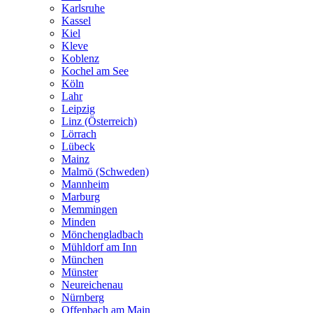
Karlsruhe
Kassel
Kiel
Kleve
Koblenz
Kochel am See
Köln
Lahr
Leipzig
Linz (Österreich)
Lörrach
Lübeck
Mainz
Malmö (Schweden)
Mannheim
Marburg
Memmingen
Minden
Mönchengladbach
Mühldorf am Inn
München
Münster
Neureichenau
Nürnberg
Offenbach am Main