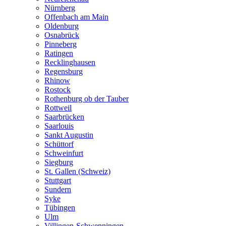
Nürnberg
Offenbach am Main
Oldenburg
Osnabrück
Pinneberg
Ratingen
Recklinghausen
Regensburg
Rhinow
Rostock
Rothenburg ob der Tauber
Rottweil
Saarbrücken
Saarlouis
Sankt Augustin
Schüttorf
Schweinfurt
Siegburg
St. Gallen (Schweiz)
Stuttgart
Sundern
Syke
Tübingen
Ulm
Villingen-Schwenningen