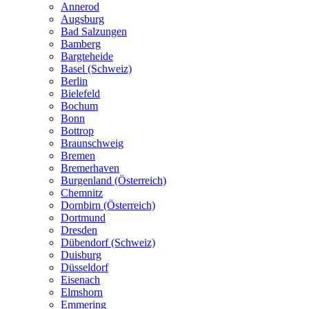
Annerod
Augsburg
Bad Salzungen
Bamberg
Bargteheide
Basel (Schweiz)
Berlin
Bielefeld
Bochum
Bonn
Bottrop
Braunschweig
Bremen
Bremerhaven
Burgenland (Österreich)
Chemnitz
Dornbirn (Österreich)
Dortmund
Dresden
Dübendorf (Schweiz)
Duisburg
Düsseldorf
Eisenach
Elmshorn
Emmering