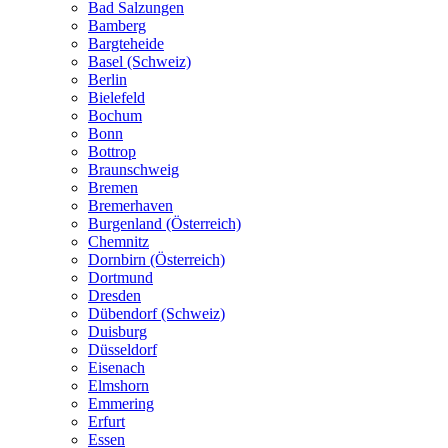
Bad Salzungen
Bamberg
Bargteheide
Basel (Schweiz)
Berlin
Bielefeld
Bochum
Bonn
Bottrop
Braunschweig
Bremen
Bremerhaven
Burgenland (Österreich)
Chemnitz
Dornbirn (Österreich)
Dortmund
Dresden
Dübendorf (Schweiz)
Duisburg
Düsseldorf
Eisenach
Elmshorn
Emmering
Erfurt
Essen