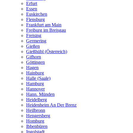
Erfurt
Essen
Euskirchen
Flensburg
Frankfurt am Main
Freiburg im Breisgau
Freising
Germering
Gießen
Gießhübl (Österreich)
Gifhorn
Göttingen
Hagen
Hainburg
Halle (Saale)
Hamburg
Hannover
Hann. Münden
Heidelberg
Heidenheim An Der Brenz
Heilbronn
Hengersberg
Homburg
Ibbenbüren
Ingolstadt