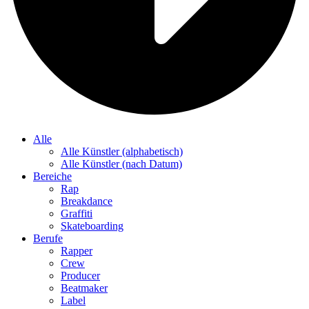
Alle
Alle Künstler (alphabetisch)
Alle Künstler (nach Datum)
Bereiche
Rap
Breakdance
Graffiti
Skateboarding
Berufe
Rapper
Crew
Producer
Beatmaker
Label