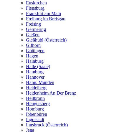
Euskirchen
Flensburg
Frankfurt am Main
Freiburg im Breisgau
Freising
Germering
Gießen
Gießhübl (Österreich)
Gifhorn
Göttingen
Hagen
Hainburg
Halle (Saale)
Hamburg
Hannover
Hann. Münden
Heidelberg
Heidenheim An Der Brenz
Heilbronn
Hengersberg
Homburg
Ibbenbüren
Ingolstadt
Innsbruck (Österreich)
Jena