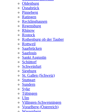
Oldenburg
Osnabrück
Pinneberg
Ratingen
Recklinghausen
Regensburg
Rhinow
Rostock
Rothenburg ob der Tauber
Rottweil
Saarbrücken
Saarlouis
Sankt Augustin
Schüttorf
Schweinfurt
Siegburg
St. Gallen (Schweiz)
Stuttgart
Sundern
Syke
Tübingen
Ulm
Villingen-Schwenningen
Vorarlberg (Österreich)
Wassenberg