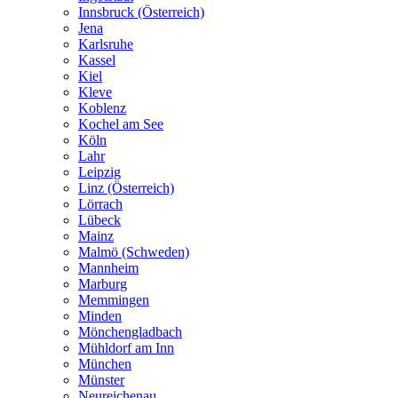
Innsbruck (Österreich)
Jena
Karlsruhe
Kassel
Kiel
Kleve
Koblenz
Kochel am See
Köln
Lahr
Leipzig
Linz (Österreich)
Lörrach
Lübeck
Mainz
Malmö (Schweden)
Mannheim
Marburg
Memmingen
Minden
Mönchengladbach
Mühldorf am Inn
München
Münster
Neureichenau