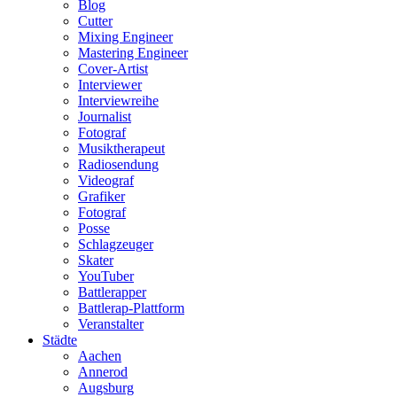
Blog
Cutter
Mixing Engineer
Mastering Engineer
Cover-Artist
Interviewer
Interviewreihe
Journalist
Fotograf
Musiktherapeut
Radiosendung
Videograf
Grafiker
Fotograf
Posse
Schlagzeuger
Skater
YouTuber
Battlerapper
Battlerap-Plattform
Veranstalter
Städte
Aachen
Annerod
Augsburg