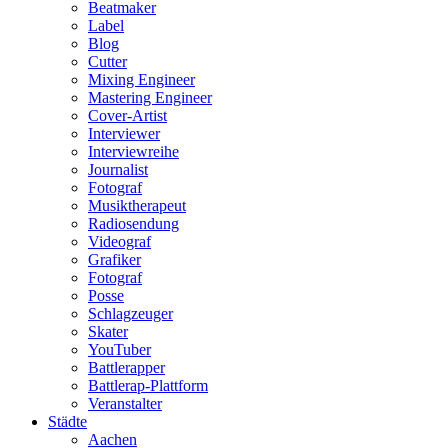
Beatmaker
Label
Blog
Cutter
Mixing Engineer
Mastering Engineer
Cover-Artist
Interviewer
Interviewreihe
Journalist
Fotograf
Musiktherapeut
Radiosendung
Videograf
Grafiker
Fotograf
Posse
Schlagzeuger
Skater
YouTuber
Battlerapper
Battlerap-Plattform
Veranstalter
Städte
Aachen