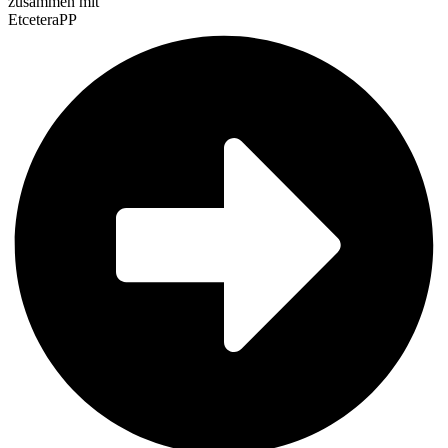
zusammen mit
EtceteraPP