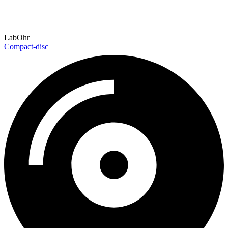
LabOhr
Compact-disc