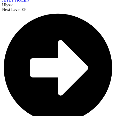
JETZT HOLEN
Ulysse
Next Level EP