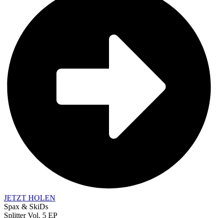
JETZT HOLEN
Spax & SkiDs
Splitter Vol. 5 EP